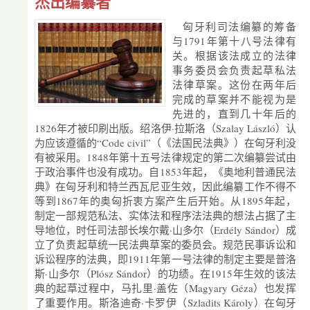
杰出编纂者
匈牙利司法编纂的筹备
与1791年第十八号法律有
关。根据该法成立的法律
事务委员会负责起草私法
法律草案。这份在两年后
完成的草案并不能视为是
先进的，直到几十年后的
1826年才被印刷出版。绍洛伊·拉斯洛（Szalay László）认
为应该遵循的“Code civil”（《法国民法典》）在匈牙利没
有被采用。1848年第十五号法律规定的第二次编纂尝试由
于政治事件也没有成功。自1853年起，《奥地利普通民法
典》在匈牙利和特兰西瓦尼亚生效，因此编纂工作不得不
等到1867年的奥匈折衷方案产生后开始。从1895年起，
制定一部规范私法、实体法和程序法法典的想法占据了主
导地位，时任司法部长埃尔戴·山多尔（Erdély Sándor）成
立了负责起草统一民法典草案的委员会。规范民事诉讼和
诉讼程序的法典，即1911年第一号法律的制定主要是普洛
斯·山多尔（Plósz Sándor）的功绩。在1915年生效的该法
典的起草过程中，马扎里·盖佐（Magyary Géza）也发挥
了重要作用。斯洛迪奇·卡罗伊（Szladits Károly）在匈牙