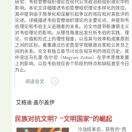
研究：韦伯官僚组织理论在现代公共政治和组织理论中的
影响。本论文详细描述韦伯官僚组织理论多样化的效应，
其中提到由于简单化和误解引起争议的效应和对其批评的
论述。详细描述韦伯官僚组织理论的主要论点，并提到韦
伯理论和韦伯主义追随者的关系。论文也提到新康德主义
对韦伯理论的影响。从理性角度出发分析韦伯的实践、理
论、价值和形式上的理性程度，以及其与效率和成果原则
之间的区别。着重通过历史类型学观察政治家和公务员之
间的关系。论文有独立章节讨论在匈牙利的效应历史。其
中突出马扎里·佐尔坦（Magyary Zoltán）在学术思维发展
上的影响，以及韦伯效应各个阶段的特点和缺陷直至今日
为止。
阅读全文
艾格迪·盖尔盖伊
民族对抗文明？“文明国家”的崛起
冷战结束后，获胜的“西