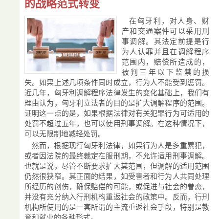
的战略范式转变
在匈牙利，对人身、财
产和交通案件可以采用刑
事调解。其法定前提是行
为人认罪并且在调解程序
范围内，赔偿所造成的，
被判三年以下监禁的损
失。如果上述几项条件同时成立，行为人不能受到惩罚。
近几年，匈牙利调解程序法律发生的变化基础上，我们有
理由认为，匈牙利立法者的目的是扩大调解程序的范围。
证明这一点的是，如果根据法律对有关犯罪行为可适用的
处罚不超过五年，也可以使用刑事调解。在这种情况下，
可以无限制地减轻处罚。
然而，根据现行匈牙利法律，如果行为人是多重累犯，
或者因法院的最终裁定在服刑期，不允许适用刑事调解。
也就是说，尽管不断要求扩大其范围，但调解的适用范围
仍然很狭窄。其正面的结果，如受害者和行为人共同处理
所经历的创伤，确保赔偿的可能，或促进与社会的眷恋，
并没有充分纳入行刑机构重返社会的政策中。反而，行刑
机构所使用的是一套所谓的主流重返社会手段，特别是教
育和就业的各种形式。