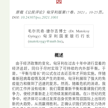
因
原载《公民评论》匈牙利版第17卷，2021，10-25页。
DOI:
10.24307/psz.2021.1001
毛尔托奇·捷尔吉博士 (Dr. Matolcsy
György) 匈牙利国家银行行长
(
matolcsygy@mnb.hu
)。
概述
由于经济政策的变化，匈牙利在过去十年中进行显着的
经济追赶，同归于尽时实现了可持续的内外部平衡。于
是，“平衡与增长”的公式在过去近百年才开始实施。伴随
着新冠病毒疫情及其产生的影响，匈牙利展现了强大的免
疫能力和做到了迅速的复苏。然而，随着危机的消退，我
们的工作并没有结束：我们需要重新平衡和重建我们的竞
争力，使经济重新走上可持续发展的道路。在21世纪的竞
争中，经济体可以通过发挥自身优势来驾驭国际上出现的
新的大趋势，从而赢得胜利。正确认识我们的变化力场并