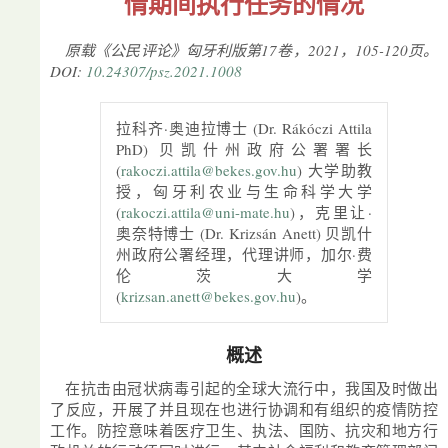
情期间执行任务的情况
原载《公民评论》匈牙利版第17卷，2021，105-120页。
DOI:
10.24307/psz.2021.1008
拉科齐·奥迪拉博士 (Dr. Rákóczi Attila
PhD) 贝凯什州政府公署署长
(
rakoczi.attila@bekes.gov.hu
) 大学助教
授，匈牙利农业与生命科学大学
(
rakoczi.attila@uni-mate.hu
)，克里让·
奥奈特博士 (Dr. Krizsán Anett) 贝凯什
州政府公署经理，代理讲师，加尔·费
伦茨大学
(
krizsan.anett@bekes.gov.hu
)。
概述
在抗击由冠状病毒引起的全球大流行中，我国及时做出
了反应，开展了并且现在也进行协调和有组织的疫情防控
工作。防控意味着医疗卫生、执法、国防、抗灾和地方行