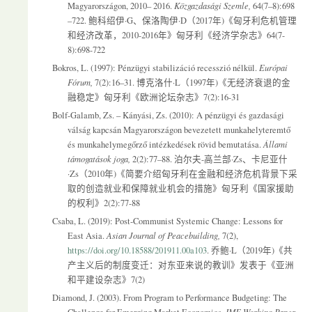
Magyarországon, 2010– 2016.
Közgazdasági Szemle,
64(7–8):698
–722. 鲍科绍伊·G、保洛陶伊·D（2017年)《匈牙利危机管理
和经济改革，2010-2016年》匈牙利《经济学杂志》64(7-
8):698-722
Bokros, L. (1997): Pénzügyi stabilizáció recesszió nélkül.
Európai
Fórum,
7(2):16–31. 博克洛什·L（1997年)《无经济衰退的金
融稳定》匈牙利《欧洲论坛杂志》7(2):16-31
Bolf-Galamb, Zs. – Kányási, Zs. (2010): A pénzügyi és gazdasági
válság kapcsán Magyarországon bevezetett munkahelyteremtő
és munkahelymegőrző intézkedések rövid bemutatása.
Állami
támogatások joga,
2(2):77–88. 泊尔夫-高兰部·Zs、卡尼亚什
·Zs（2010年)《简要介绍匈牙利在金融和经济危机背景下采
取的创造就业和保障就业机会的措施》匈牙利《国家援助
的权利》2(2):77-88
Csaba, L. (2019): Post-Communist Systemic Change: Lessons for
East Asia.
Asian Journal of Peacebuilding,
7(2),
https://doi.org/10.18588/201911.00a103
. 乔鲍·L（2019年)《共
产主义后的制度变迁：对东亚来说的教训》发表于《亚洲
和平建设杂志》7(2)
Diamond, J. (2003). From Program to Performance Budgeting: The