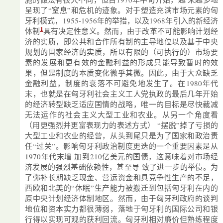
呈现了“窒息”和危机的迹象。对于塑造充满市场元素的匈
牙利模式，1955-1956年的举措，以及1968年引入的新经济
1
体制
具有决定性意义。然而，由于改革不可能影响计划经
济的实质，即公共和合作所有制的主导地位以及基于中央
规划的国家经济的实质，所以有限的（可执行的）市场要
素的发展和更有效的金融利益的形成只能导致暂时的效
果，但是制度的本质变化微乎其微。因此，由于大众缺乏
金融利益，制度的衰落不可避免地发生了。在1980年代
末，也就是在匈牙利社会主义工人党执政的最后几年开始
的经济转型缺乏适应国情的战略，唯一的目标是尽快裁减
无法运作的社会主义大型工业和农业。从另一个角度看
（用更强烈并更富表现力的表述方式） “摆脱”掉了亏损的
大型工业和农业的经营，从头到尾只是为了国家和政治责
任“过关”。影响匈牙利政治制度更迭的一个重要因素是从
1970年代末增 加到210亿美元的国债，这意味着对市场经
济发展的强烈基础依赖性，甚至导 致了进一步的举债。为
了弥补长期缺乏现金、营运资金和具竞争性生产的不足，
西欧和北美的“休眠”生产能力被搬迁到包括匈牙利在内的
原中央计划经济体制地区。然而，由于匈牙利政府的谈判
地位和资本实力都很薄弱，落地于匈牙利的国际公司和银
行得以实现可观的获利回流。匈牙利相对廉价但熟练程度