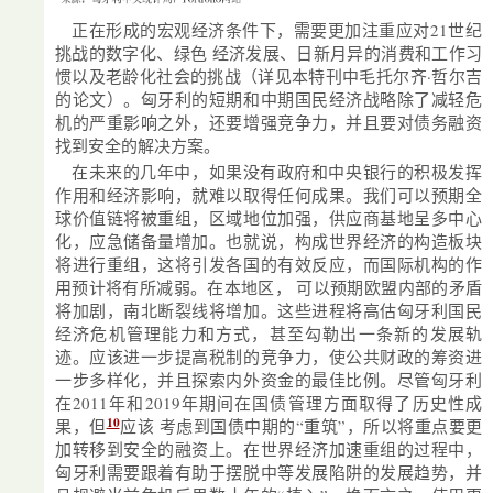
正在形成的宏观经济条件下，需要更加注重应对21世纪
挑战的数字化、绿色 经济发展、日新月异的消费和工作习
惯以及老龄化社会的挑战（详见本特刊中毛托尔齐·哲尔吉
的论文）。匈牙利的短期和中期国民经济战略除了减轻危
机的严重影响之外，还要增强竞争力，并且要对债务融资
找到安全的解决方案。
在未来的几年中，如果没有政府和中央银行的积极发挥
作用和经济影响，就难以取得任何成果。我们可以预期全
球价值链将被重组，区域地位加强，供应商基地呈多中心
化，应急储备量增加。也就说，构成世界经济的构造板块
将进行重组，这将引发各国的有效反应，而国际机构的作
用预计将有所减弱。在本地区， 可以预期欧盟内部的矛盾
将加剧，南北断裂线将增加。这些进程将高估匈牙利国民
经济危机管理能力和方式，甚至勾勒出一条新的发展轨
迹。应该进一步提高税制的竞争力，使公共财政的筹资进
一步多样化，并且探索内外资金的最佳比例。尽管匈牙利
在2011年和2019年期间在国债管理方面取得了历史性成
10
果，但
应该 考虑到国债中期的“重筑”，所以将重点要更
加转移到安全的融资上。在世界经济加速重组的过程中，
匈牙利需要跟着有助于摆脱中等发展陷阱的发展趋势，并