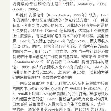
4
场持续的专业辩论的主题
（例如，Matolcsy，2008；
Győrffy，2006)。
科维什·安德拉什（Köves András，1995年）认为，1995
年的调整与本地区其他国家的“休克疗法方案”一样，并没
有真正考虑到收入减少的风险，因此缺乏经济复兴所需的
社会支持。科维什（Köves）还解释说，这实际上不是要停
止过度消费，而是急剧加速生活水平的下降过程。据他计
算，1994年的实际工 资比1989年的低22-23%，而实际收入
低12-13%。同时，1990年至1994年减少了 当时存在的岗位
的四分之一，即140万个工作岗位。这相当于在计划经济体
制 的四十年里创造的工作岗位的总数量。安道尔卡·鲁道夫
（Andorka Rudolf） 和合著者（1994年）得出了同样的结
论：1993年的人均实际收入比1989年的低12%。1993年的
消费价格同比增长22.5%，比1989年高2.6倍。以紧缩为基
础的危机管理的社会效益是灾难性的。
与国际公司和银行相比，利益实现和负担转移能力较弱
的国内中小型企业和居民受到了在1995年上升到28.2%，而
在1996年上升到23.6%的通货膨胀的沉重打击。通胀导致收
入和储蓄大幅贬值，1995年重新启动的私有化也对匈牙利
国家 的利益和预算收入最大化也产生了负面影响。值得一
提的是，通货膨胀率后来有所下降，在1997年为18.3%，