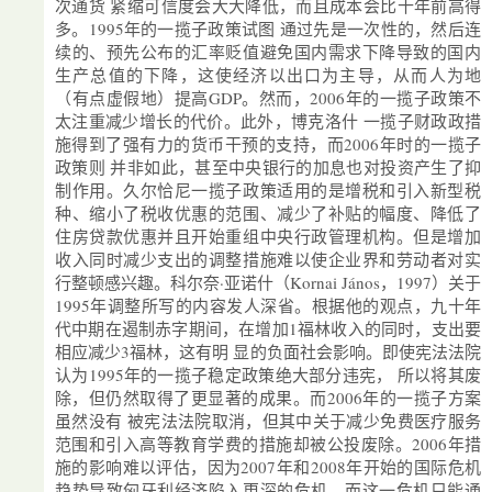
次通货 紧缩可信度会大大降低，而且成本会比十年前高得
多。1995年的一揽子政策试图 通过先是一次性的，然后连
续的、预先公布的汇率贬值避免国内需求下降导致的国内
生产总值的下降，这使经济以出口为主导，从而人为地
（有点虚假地）提高GDP。然而，2006年的一揽子政策不
太注重减少增长的代价。此外，博克洛什 一揽子财政政措
施得到了强有力的货币干预的支持，而2006年时的一揽子
政策则 并非如此，甚至中央银行的加息也对投资产生了抑
制作用。久尔恰尼一揽子政策适用的是增税和引入新型税
种、缩小了税收优惠的范围、减少了补贴的幅度、降低了
住房贷款优惠并且开始重组中央行政管理机构。但是增加
收入同时减少支出的调整措施难以使企业界和劳动者对实
行整顿感兴趣。科尔奈·亚诺什（Kornai János，1997）关于
1995年调整所写的内容发人深省。根据他的观点，九十年
代中期在遏制赤字期间，在增加1福林收入的同时，支出要
相应减少3福林，这有明 显的负面社会影响。即使宪法法院
认为1995年的一揽子稳定政策绝大部分违宪， 所以将其废
除，但仍然取得了更显著的成果。而2006年的一揽子方案
虽然没有 被宪法法院取消，但其中关于减少免费医疗服务
范围和引入高等教育学费的措施却被公投废除。2006年措
施的影响难以评估，因为2007年和2008年开始的国际危机
趋势导致匈牙利经济陷入更深的危机，而这一危机只能通