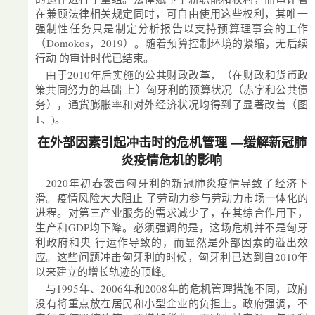
在兼顾法律相关规定同时，可自由使用这些权利，其唯一
强制性任务只是制定分析报告以支持预算理事会的工作
（Domokos，2019）。随着预算控制环境的紧缩，无后续
行动 的审计时代已结束。
由于2010年后实施的公共财政改革，（在财政和货币政
策共同努力的基础 上）匈牙利的预算状况（赤字和公共债
务），通货膨胀率和对外经济状况均得到了显著改善（图
1、)。
在外部因素引起冲击时的危机管理 —缓解新冠肺
炎疫情危机的影响
2020年初春袭击匈牙利的新冠肺炎疫情导致了经济下
滑。疫情风险大大阻止 了劳动力参与劳动力市场一体化的
进程。对第三产业服务的需求减少了，在其综合作用下，
生产和GDP均下降。必须强调的是，这场危机并不是匈牙
利政府和央 行运作导致的，而显然是外部因素的溢出效
应。这些问题冲击匈牙利的时候，匈牙利已达到自2010年
以来建立的增长轨迹的顶峰。
与1995年、2006年和2008年的危机管理措施不同，政府
没有将重点放在居民和小型企业的负担上。政府强调，不