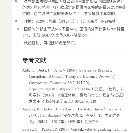
8
. 尽管该出版物中列出的就业支持项目是根据《欧洲联盟运作
条约》第107条第（1）款规定的提供国家补助的最必要理由提
供的，在当时很严重的事态条件下，意义是微乎其微的。
9
. 转换：2020年3月底（3月23日）：1元人民币=46.24福林。
10
. 国债的外部比率从66%下至34%、国债的外币比例从50%降至
17%、国债占GDP的比重从83%降至65%。
11
. 就如智利、阿根廷和希腊那样。
参考文献
Aidt, T. – Dutta, J. – Sena, V. (2008): Governance Regimes,
Corruption and Growth: Theory and Evidence.
Journal of
Comparative Economics,
36(2):195–220,
https://doi.org/10.1016/j.jce.2007.11.004
. T·艾德、J·杜陶、V·
和塞纳（2008年)《治理体制，腐败与增长：理论与证据》
发表于《比较经济学杂志》36(2):195-220
Andorka, R. – Kolosi, T. – Vukovich, Gy. (eds.):
Társadalmi riport
1994.
Tárki, Budapest. 安多尔考·R、克罗什·T、武克维奇
·Gy（编辑）（2017年)《1994年社会报告》
Baksay, G. – Palotai, D. (2017): Válságkezelés és gazdasági reformok