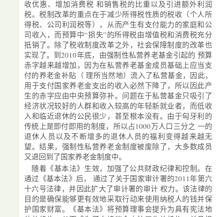
收优惠、增加消费税 和销售税的比重以及引进额外利润
税。税制改革的重点在于减少所得税性质的税收（个人所
得税、公司利润税等），从而产生有支付能力的家庭和公
司收入，而预算中“损失”的所得税由增值税和消费税充分
抵销了。除了税收制度改革之外，社会保障制度的改革也
实现了。到2010年底，由强制性私营养老基金引起的 预算
赤字越来越增加，因为在私营养老基金成员基础上应当支
付的养老金补贴（ 理所当然地）流入了私营基金，因此，
用于支付国家养老金支出的收入必然下降了，所以因此产
生的赤字应由中央预算弥补。问题在于私营基金只吸引了
经济状况较好的人群和收入较高的年轻新就业者，而低收
入和临近退休的公民很少，甚至根本没有。由于匈牙利的
传统上是即付即用的制度，所以占1000万人口三分之 一的
退休人员以及不断增多的退休人员的福利变得越来越无
望。结果，强制性私营养老金制度被废除了，大多数成员
又退回到了国家养老金制度中。
随着《基本法》生效，加强了公共财政纪律和控制。在
通过《基本法》后， 通过了关于国家审计署的2011年第六
十六号法律，并因此扩大了审计署的审计 权力。该法律的
目的是确保能够更有效地采取行动来使用纳税人的钱并保
护国家财富。《基本法》将预算理事会提升为具有宪法地