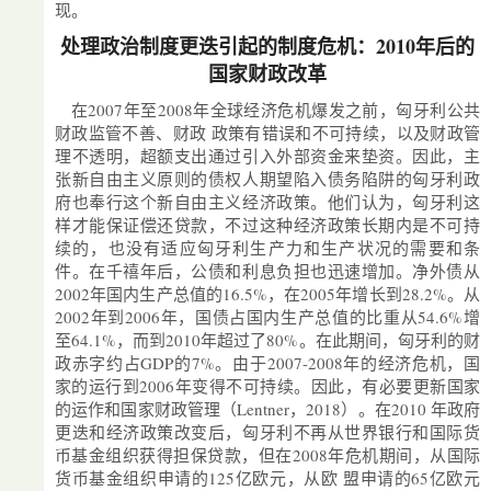
现。
处理政治制度更迭引起的制度危机：2010年后的
国家财政改革
在2007年至2008年全球经济危机爆发之前，匈牙利公共
财政监管不善、财政 政策有错误和不可持续，以及财政管
理不透明，超额支出通过引入外部资金来垫资。因此，主
张新自由主义原则的债权人期望陷入债务陷阱的匈牙利政
府也奉行这个新自由主义经济政策。他们认为，匈牙利这
样才能保证偿还贷款，不过这种经济政策长期内是不可持
续的，也没有适应匈牙利生产力和生产状况的需要和条
件。在千禧年后，公债和利息负担也迅速增加。净外债从
2002年国内生产总值的16.5%，在2005年增长到28.2%。从
2002年到2006年，国债占国内生产总值的比重从54.6%增
至64.1%，而到2010年超过了80%。在此期间，匈牙利的财
政赤字约占GDP的7%。由于2007-2008年的经济危机，国
家的运行到2006年变得不可持续。因此，有必要更新国家
的运作和国家财政管理（Lentner，2018）。在2010 年政府
更迭和经济政策改变后，匈牙利不再从世界银行和国际货
币基金组织获得担保贷款，但在2008年危机期间，从国际
货币基金组织申请的125亿欧元，从欧 盟申请的65亿欧元