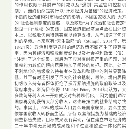
的作用仅限于其财产的削减以及“遏制”其监管和控制机
制），最终仍然是实行以“计划经济为基础”的经济政策。
不良的经济结构对市场经济的影响，不顾国家收入的“大方
的”社会福利制度的紧缩， 以及随后“为了政治和社会安定”
起见一再“放松”的实践，国家被迫把经济重点放在国外资
本上，以税收优惠待遇甚至以预算支持，从而加速了匈牙
利的举债。本来就有“天生缺陷”的（Stumpf，2014年，第
18-24页）政治制度更迭时的经济政策不断产生了预算赤
字，因为其经济和税收制度结构以及社会福利政策（仅）
“注定”了这个结果，然后为了应对有时很严重的问题，对
维权能力较低的境内居民施加了额外的负担。因此，处于
不利地位的初级收入持有者在改革和整顿中的利益显著降
低，甚至有时还引发了巨大的社会抵制，最终，境内居民
初级收入持有者群体拒绝了操弄紧缩措施的政府政策以及
政府本身。米海伊·彼得（Mihályi Péter，2014年)认为，大
多数匈牙利人从一开始就反对各种现代化， 因为他们通过
国家再分配获得大部分收入，这也是扭曲的就业结构导致
的。事实上，60%的成年人口要么是国家雇员，要么主要
依靠国家收入转移而生活。所有 以紧缩措施为基础的经济
调整都告失败，目标效果没有实现，但在建立市场经济的
二十年中毫无质疑的成果是和平过渡和欧盟一体化的实