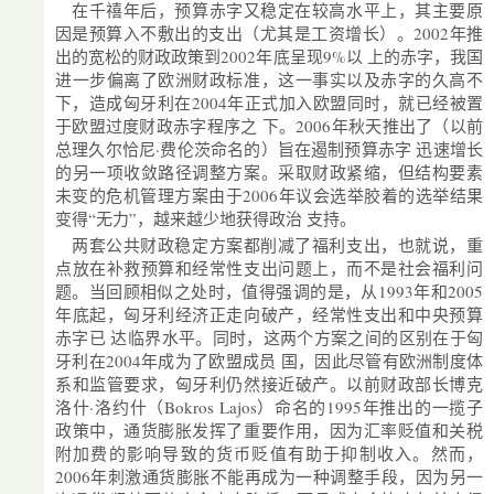
在千禧年后，预算赤字又稳定在较高水平上，其主要原
因是预算入不敷出的支出（尤其是工资增长）。2002年推
出的宽松的财政政策到2002年底呈现9%以 上的赤字，我国
进一步偏离了欧洲财政标准，这一事实以及赤字的久高不
下，造成匈牙利在2004年正式加入欧盟同时，就已经被置
于欧盟过度财政赤字程序之 下。2006年秋天推出了（以前
总理久尔恰尼·费伦茨命名的）旨在遏制预算赤字 迅速增长
的另一项收敛路径调整方案。采取财政紧缩，但结构要素
未变的危机管理方案由于2006年议会选举胶着的选举结果
变得“无力”，越来越少地获得政治 支持。
两套公共财政稳定方案都削减了福利支出，也就说，重
点放在补救预算和经常性支出问题上，而不是社会福利问
题。当回顾相似之处时，值得强调的是，从1993年和2005
年底起，匈牙利经济正走向破产，经常性支出和中央预算
赤字已 达临界水平。同时，这两个方案之间的区别在于匈
牙利在2004年成为了欧盟成员 国，因此尽管有欧洲制度体
系和监管要求，匈牙利仍然接近破产。以前财政部长博克
洛什·洛约什（Bokros Lajos）命名的1995年推出的一揽子
政策中，通货膨胀发挥了重要作用，因为汇率贬值和关税
附加费的影响导致的货币贬值有助于抑制收入。然而，
2006年刺激通货膨胀不能再成为一种调整手段，因为另一