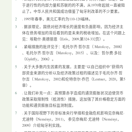
于退行性的内部力量和苏联的的不满，从1970年起就一直被阻
止了。中华人民共和国成功借鉴了匈牙利改革的不少要素。
2
. 1995年春季，美元汇率约为110-120福林。
3
. 据该理论，国债对经济增长的速度有负面影响，因为经济主
体在债务增加的背后看到的是未来的税收增加。在这个问题上
见：埃勒什·奥德丽恩（Erős，2009,第324-332页）。
4
. 紧缩措施的批评见于：毛托尔齐·哲尔吉（ Matolcsy， 2008）
、毛托尔齐·哲尔吉（Matolcsy，2015）、以及：哲尔费·多拉
（Győrffy，2006）。
5
. 关于大多数内生因素的发展，主要是“以自己组织中”获得内
部资金来源的分析以及经济政策过程的描述见于毛托尔齐·哲
尔吉（ Matolcsy， 2002)和伦特奈尔·乔巴（Lentner，2020，第5
章）。
6
. 让我们补充一点：高预算赤字造成的通货膨胀状况迫使货币
政策采取限制性（抵消性）措施，这加强了其价格稳定方面的
功能和通货膨胀目标监测制度。
7
. 关于国际视野下的非标准央行举措和金融危机影响见奈梅尼·
尤迪特（Neményi，2011)， 参见奈梅尼·尤迪特（Neményi，
2009）介绍匈牙利实践。