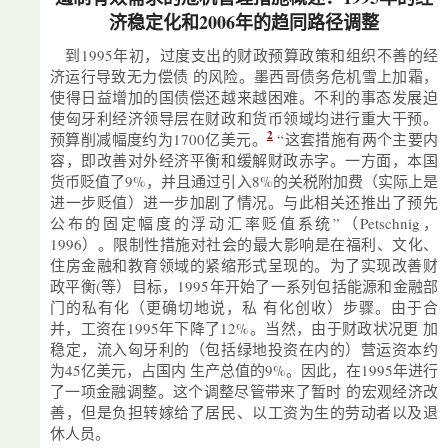
济稳定化和2006年的趋同路径调整
到1995年初，过度支出的财政预算政策和组织不善的经
济运行导致无力偿债 的风险。墨西哥债务危机雪上加霜，
使得日益增加的国债偿还越来越困难。不利的事态发展迫
使匈牙利经济领导层在财政和货币领域均进行重大干预。
2
预算削减幅度约为1700亿美元。
“这套措施有两个主要内
容，即改善对外经济平衡和缓解财政赤字。一方面，本国
货币贬值了9%，并且通过引入8%的关税附加费（实际上是
进一步贬值）进一步加剧了情况。与此相关还推出了预先
公布的固定幅度的浮动汇率贬值系统”（Petschnig，
1996）。限制性措施对社会的最大影响是在福利、文化、
住房金融和教育领域的紧缩形式呈现的。为了实现改善财
政平衡(等）目标，1995年开始了一系列包括能源和金融部
门的私有化（更确切地说，私 有化创收）步骤。由于合
并，工资在1995年下降了12%。当然，由于财政状况更 加
稳定，流入匈牙利的（包括绿地投资在内的）营运资本约
为45亿美元，占国内 生产总值的9%。因此，在1995年进行
了一项金融调整。这个调整尽管带来了暂时 的宏观经济改
善，但是负担转嫁给了居民、以工资为生的劳动者以及退
休人员。