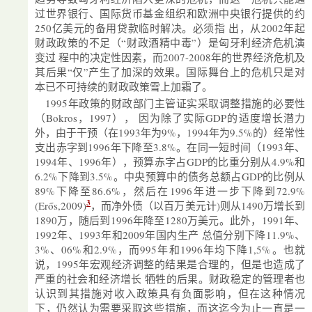
过世界银行、国际货币基金组织和欧洲中央银行提供的约
250亿美元的备用贷款临时解决。必须指 出，从2002年起
财政政策的不足（“财政酒精中毒”）是匈牙利经济危机演
变过 程中的决定性因素，而2007-2008年的世界经济危机及
其后果“仅”产生了加深的效果。国际舞台上的危机只是对
本已不可持续的财政政策雪上加霜了。
1995年政策的财政部门主管证实采取调整措施的必要性
（Bokros，1997）， 因为除了实际GDP的适度增长潜力
外，由于干预（在1993年为9%，1994年为9.5%的）经常性
支出赤字到1996年下降至3.8%。在同一短时间（1993年、
1994年、1996年），预算赤字占GDP的比重分别从4.9%和
6.2%下降到3.5%。中央预算中的债务总额占GDP的比例从
89%下降至86.6%，然后在1996年进一步下降到72.9%
3
(Erős,2009)
，而净外债（以百万美元计)则从1490万增长到
1890万，随后到1996年降至1280万美元。此外，1991年、
1992年、1993年和2009年国内生产 总值分别下降11.9%、
3%、06%和2.9%，而995年和1996年均下降1,5%。也就
说，1995年宏观经济调整的结果是合理的，但是也造成了
严重的社会和经济增长 牺牲的后果。财政稳定的管理者也
认识到其措施对收入政策具有负面影响，但在这种情况
下，仍然认为需要采取这些措施，而这迄今为止一直是一