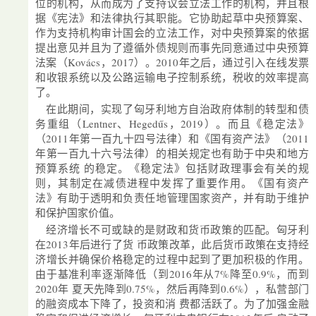
位的机构，从而成为了支持议会立法工作的机构，并且根
据《宪法》和法律执行其职能。它协助起草中央预算案、
作为支持机构审计国会的立法工作，对中央预算案的依据
提出意见并且为了遵循外债规则而事先同意通过中央预算
法案（Kovács，2017）。2010年之后，通过引入在线发票
和收银系统以及公路运输电子控制系统，税收的效率提高
了。
在此期间，实现了匈牙利地方自治政府体制的转型和债
务重组（Lentner、Hegedűs，2019）。而且《稳定法》
（2011年第一百九十四号法律）和《国有资产法》（2011
年第一百九十六号法律）的相关规定也有助于中央和地方
预算系统 的稳定。《稳定法》包括财政理事会有关的规
则，其制定在减债进程中发挥了重要作用。《国有资产
法》有助于透明和负责任地管理国家资产，并有助于维护
和保护国家价值。
经济增长不可或缺的是财政和货币政策的匹配。匈牙利
在2013年后进行了货 币政策改革，此后货币政策在支持经
济增长并确保价格稳定的过程中起到了更加积极的作用。
由于基准利率逐渐降低（到2016年从7%降至0.9%，而到
2020年 夏天先降到0.75%，然后再降到0.6%），私营部门
的融资成本下降了，投资和消 费都活跃了。为了加强金融