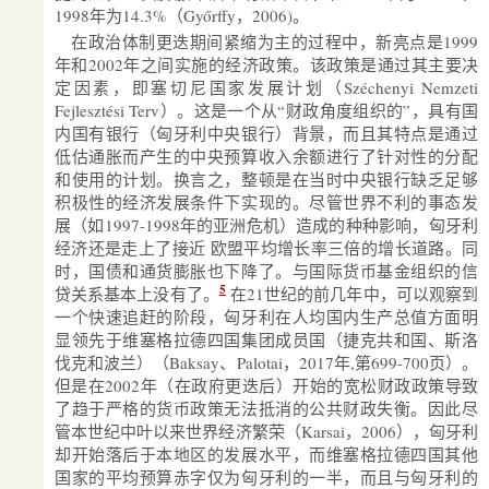
1998年为14.3%（Győrffy，2006)。
在政治体制更迭期间紧缩为主的过程中，新亮点是1999
年和2002年之间实施的经济政策。该政策是通过其主要决
定因素，即塞切尼国家发展计划（Széchenyi Nemzeti
Fejlesztési Terv）。这是一个从“财政角度组织的”，具有国
内国有银行（匈牙利中央银行）背景，而且其特点是通过
低估通胀而产生的中央预算收入余额进行了针对性的分配
和使用的计划。换言之，整顿是在当时中央银行缺乏足够
积极性的经济发展条件下实现的。尽管世界不利的事态发
展（如1997-1998年的亚洲危机）造成的种种影响，匈牙利
经济还是走上了接近 欧盟平均增长率三倍的增长道路。同
时，国债和通货膨胀也下降了。与国际货币基金组织的信
5
贷关系基本上没有了。
在21世纪的前几年中，可以观察到
一个快速追赶的阶段，匈牙利在人均国内生产总值方面明
显领先于维塞格拉德四国集团成员国（捷克共和国、斯洛
伐克和波兰）（Baksay、Palotai，2017年,第699-700页）。
但是在2002年（在政府更迭后）开始的宽松财政政策导致
了趋于严格的货币政策无法抵消的公共财政失衡。因此尽
管本世纪中叶以来世界经济繁荣（Karsai，2006），匈牙利
却开始落后于本地区的发展水平，而维塞格拉德四国其他
国家的平均预算赤字仅为匈牙利的一半，而且与匈牙利的