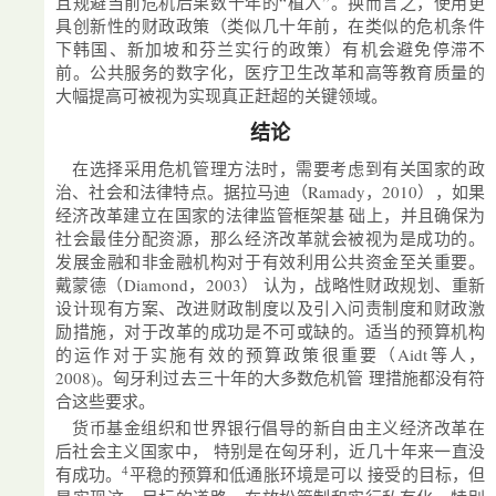
且规避当前危机后果数十年的“植入”。换而言之，使用更
具创新性的财政政策（类似几十年前，在类似的危机条件
下韩国、新加坡和芬兰实行的政策）有机会避免停滞不
前。公共服务的数字化，医疗卫生改革和高等教育质量的
大幅提高可被视为实现真正赶超的关键领域。
结论
在选择采用危机管理方法时，需要考虑到有关国家的政
治、社会和法律特点。据拉马迪（Ramady，2010），如果
经济改革建立在国家的法律监管框架基 础上，并且确保为
社会最佳分配资源，那么经济改革就会被视为是成功的。
发展金融和非金融机构对于有效利用公共资金至关重要。
戴蒙德（Diamond，2003） 认为，战略性财政规划、重新
设计现有方案、改进财政制度以及引入问责制度和财政激
励措施，对于改革的成功是不可或缺的。适当的预算机构
的运作对于实施有效的预算政策很重要（Aidt等人，
2008)。匈牙利过去三十年的大多数危机管 理措施都没有符
合这些要求。
货币基金组织和世界银行倡导的新自由主义经济改革在
后社会主义国家中， 特别是在匈牙利，近几十年来一直没
4
有成功。
平稳的预算和低通胀环境是可以 接受的目标，但