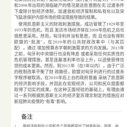
和2006年出现的濒临破产的情况是这些意图在无 过渡条件
下废除计划经济体制，加速放松经济管制和私有化以及突
飞猛进保护内部市场的错误措施导致的结果。
使用凯恩斯主义的财政刺激措施，成功管理了1929年至
1933年的危机，而且 发达市场经济体在2008年危机之后也
很愿意采用。然而，匈牙利并没有意愿，而 且也没有得到
欧盟的“批准”，在2010年的公共财政改革中（与其匹
配），通过 增加预算赤字朝刺激需求的方向发展。2013年
之前，匈牙利中央银行也没有降息 或者采取任何实质性的
危机管理措施，甚至连基准利率也没上升，以迫使获得信
贷的成本更高。然而，到2013年（在3年以内），由于广泛
的税制改革平衡了财 政路径，欧盟对匈牙利进行的过度赤
字程序被取消。在2010年后上台的政府普遍 采纳了凯恩斯
的经济影响手段，并因此在宏观经济、公司和民众层面都
取得了切实的成果。在这种正面经验的基础上，有理由通
过一系列根据凯恩斯主义的经济复苏理念制定的措施应对
新冠肺炎疫情的“有毒”影响。
备注
1
. 新经济机制在公司和员工层面都突出了财务利益。但是，由