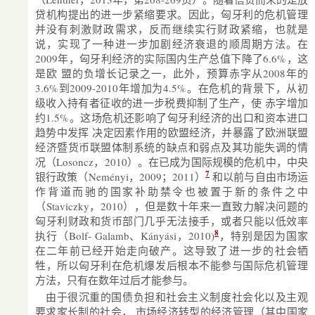
贷机构提出的进一步紧缩要求。因此，匈牙利的危机管理
并没有刺激财政需求，反而继续实行财政紧缩，也就是
说，实现了一种进一步加剧经济衰退的顺周期方法。在
2009年，匈牙利经济的实际国内生产总值下降了6.6%，这
是欧 盟的负增长记录之一，此外，预算赤字从2008年的
3.6%到2009-2010年增加为4.5%。在危机的背景下，从初
级收入持有者征收的进一步税费抑制了生产，使 赤字增加
约1.5%。这场危机还影响了匈牙利经济的出口和资本进口
趋势中发挥 决定因素作用的欧盟经济，并暴露了欧洲联盟
经济暨货币联盟体制系统的缺点和弱点及其功能失调的情
况（Losoncz，2010）。在已成为国际规模的危机中，中央
7
银行政策（Neményi，2009；2011）
和以前与自由市场运
作背道而驰的国家补助禁令也被置于新的条件之中
（Staviczky，2010），但是数十年来一直致力解决问题的
匈牙利财政和货币部门几乎无法接手，或者只能以低效率
8
执行（Bolf- Galamb、Kányási，2010)
，特别是因为国家
在二年前已经开始走向破产。这导致了进一步的社会牺
牲，所以匈牙利在危机爆发后根本不能参与国际危机管理
方法，只有在数年过后才能参与。
由于很沉重的国债负担和社会主义制度社会化以及主观
要求家长制的社会， 市场经济转型的经济管理（其中国家