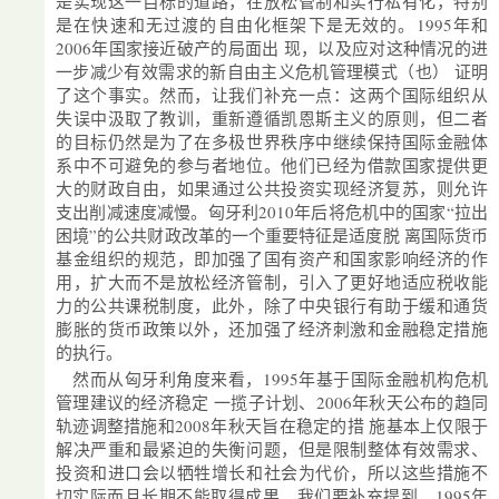
是实现这一目标的道路，在放松管制和实行私有化，特别
是在快速和无过渡的自由化框架下是无效的。1995年和
2006年国家接近破产的局面出 现，以及应对这种情况的进
一步减少有效需求的新自由主义危机管理模式（也） 证明
了这个事实。然而，让我们补充一点：这两个国际组织从
失误中汲取了教训，重新遵循凯恩斯主义的原则，但二者
的目标仍然是为了在多极世界秩序中继续保持国际金融体
系中不可避免的参与者地位。他们已经为借款国家提供更
大的财政自由，如果通过公共投资实现经济复苏，则允许
支出削减速度减慢。匈牙利2010年后将危机中的国家“拉出
困境”的公共财政改革的一个重要特征是适度脱 离国际货币
基金组织的规范，即加强了国有资产和国家影响经济的作
用，扩大而不是放松经济管制，引入了更好地适应税收能
力的公共课税制度，此外，除了中央银行有助于缓和通货
膨胀的货币政策以外，还加强了经济刺激和金融稳定措施
的执行。
然而从匈牙利角度来看，1995年基于国际金融机构危机
管理建议的经济稳定 一揽子计划、2006年秋天公布的趋同
轨迹调整措施和2008年秋天旨在稳定的措 施基本上仅限于
解决严重和最紧迫的失衡问题，但是限制整体有效需求、
投资和进口会以牺牲增长和社会为代价，所以这些措施不
切实际而且长期不能取得成果。我们要补充提到，1995年