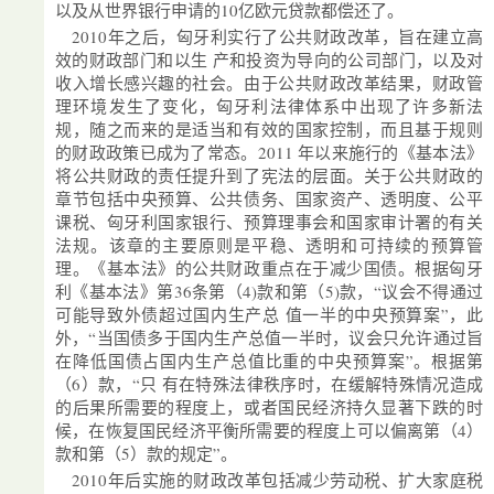
以及从世界银行申请的10亿欧元贷款都偿还了。
2010年之后，匈牙利实行了公共财政改革，旨在建立高
效的财政部门和以生 产和投资为导向的公司部门，以及对
收入增长感兴趣的社会。由于公共财政改革结果，财政管
理环境发生了变化，匈牙利法律体系中出现了许多新法
规，随之而来的是适当和有效的国家控制，而且基于规则
的财政政策已成为了常态。2011 年以来施行的《基本法》
将公共财政的责任提升到了宪法的层面。关于公共财政的
章节包括中央预算、公共债务、国家资产、透明度、公平
课税、匈牙利国家银行、预算理事会和国家审计署的有关
法规。该章的主要原则是平稳、透明和可持续的预算管
理。《基本法》的公共财政重点在于减少国债。根据匈牙
利《基本法》第36条第（4)款和第（5)款，“议会不得通过
可能导致外债超过国内生产总 值一半的中央预算案”，此
外，“当国债多于国内生产总值一半时，议会只允许通过旨
在降低国债占国内生产总值比重的中央预算案”。根据第
（6）款，“只 有在特殊法律秩序时，在缓解特殊情况造成
的后果所需要的程度上，或者国民经济持久显著下跌的时
候，在恢复国民经济平衡所需要的程度上可以偏离第（4）
款和第（5）款的规定”。
2010年后实施的财政改革包括减少劳动税、扩大家庭税