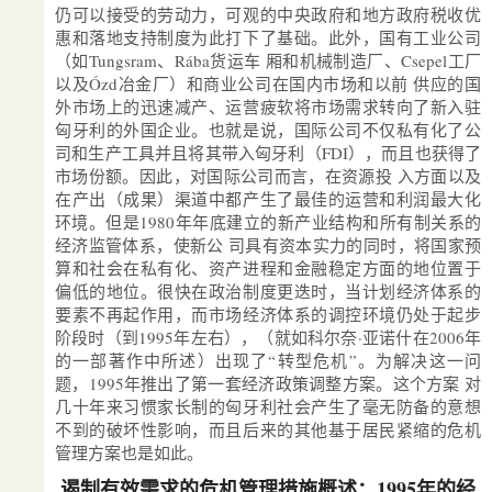
仍可以接受的劳动力，可观的中央政府和地方政府税收优
惠和落地支持制度为此打下了基础。此外，国有工业公司
（如Tungsram、Rába货运车 厢和机械制造厂、Csepel工厂
以及Ózd冶金厂）和商业公司在国内市场和以前 供应的国
外市场上的迅速减产、运营疲软将市场需求转向了新入驻
匈牙利的外国企业。也就是说，国际公司不仅私有化了公
司和生产工具并且将其带入匈牙利（FDI），而且也获得了
市场份额。因此，对国际公司而言，在资源投 入方面以及
在产出（成果）渠道中都产生了最佳的运营和利润最大化
环境。但是1980年年底建立的新产业结构和所有制关系的
经济监管体系，使新公 司具有资本实力的同时，将国家预
算和社会在私有化、资产进程和金融稳定方面的地位置于
偏低的地位。很快在政治制度更迭时，当计划经济体系的
要素不再起作用，而市场经济体系的调控环境仍处于起步
阶段时（到1995年左右），（就如科尔奈·亚诺什在2006年
的一部著作中所述）出现了“转型危机”。为解决这一问
题，1995年推出了第一套经济政策调整方案。这个方案 对
几十年来习惯家长制的匈牙利社会产生了毫无防备的意想
不到的破坏性影响，而且后来的其他基于居民紧缩的危机
管理方案也是如此。
遏制有效需求的危机管理措施概述：1995年的经