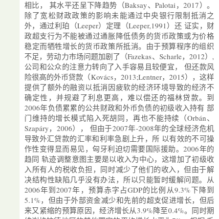
相比， 其水平还呈下降趋势（Baksay、Palotai，2017）。
除了宽松财政政策的影响未能通过中央银行限制抵消之
外，通过利珀（Leeper）定理（Leeper,1991）还 证实，财
政超支行为不能被通过通胀降低债务的货币政策或为价格
稳定而牺牲增长的货币政策所抵消。由于预算程序的组织
不足，劳动力市场问题加剧了（Fazekas、Scharle，2012）,
公司和公众的注意力转向了入手容易且较便宜， 但还款风
险很高的外币贷款（Kovács，2013;Lentner，2015），这样
提供了额外的融资以抵消因疲软的经济环境导致的经济不
确定性，并规避了利息更高，难以偿还的福林贷款。到
2006年负债累累的公共财政和外币负债的初级收入持有 部
门维持的增长模式陷入死胡同，再也不能持续（Orbán、
Szapáry，2006）， 但由于2007年-2008年的全球经济危机
导致外汇贷款的汇率和利率急剧上升，所 以有效的不可操
作性变得显而易见，匈牙利迫切需要国际援助。2006年的
趋同 轨迹调整意图主要是以收入为中心，这增加了初级收
入所有人的税收负担，同时减少了他们的收入，但由于解
决结构性缺陷几乎没有办法，所以只能暂时缓解问题。从
2006年到2007年，预算赤字占GDP的比例从9.3%下降到
5.1%，但由于外部资金减少和先前的超支促进增长，但后
来又紧缩的预算原因，经济增长从3.9%降至0.4%。同时期