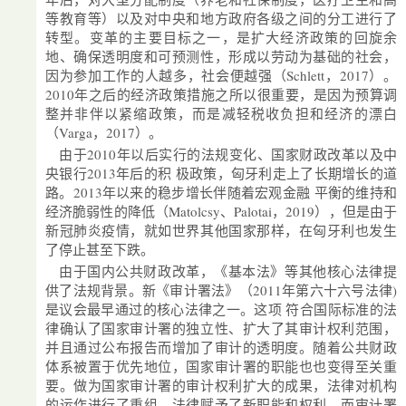
等教育等）以及对中央和地方政府各级之间的分工进行了
转型。变革的主要目标之一，是扩大经济政策的回旋余
地、确保透明度和可预测性，形成以劳动为基础的社会，
因为参加工作的人越多，社会便越强（Schlett，2017）。
2010年之后的经济政策措施之所以很重要，是因为预算调
整并非伴以紧缩政策，而是减轻税收负担和经济的漂白
（Varga，2017）。
由于2010年以后实行的法规变化、国家财政改革以及中
央银行2013年后的积 极政策，匈牙利走上了长期增长的道
路。2013年以来的稳步增长伴随着宏观金融 平衡的维持和
经济脆弱性的降低（Matolcsy、Palotai，2019），但是由于
新冠肺炎疫情，就如世界其他国家那样，在匈牙利也发生
了停止甚至下跌。
由于国内公共财政改革，《基本法》等其他核心法律提
供了法规背景。新《审计署法》（2011年第六十六号法律)
是议会最早通过的核心法律之一。这项 符合国际标准的法
律确认了国家审计署的独立性、扩大了其审计权利范围，
并且通过公布报告而增加了审计的透明度。随着公共财政
体系被置于优先地位，国家审计署的职能也也变得至关重
要。做为国家审计署的审计权利扩大的成果，法律对机构
的运作进行了重组。法律赋予了新职能和权利，而审计署