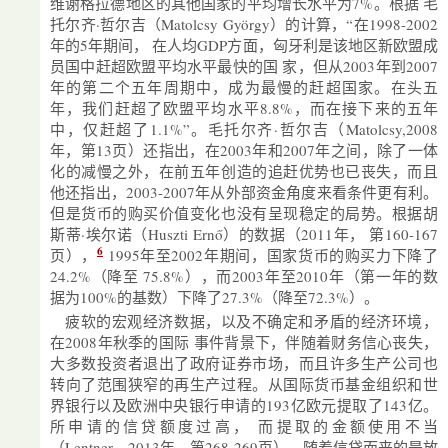
维谢格拉德地区的其他国家的平均增长水平为7%。根据 毛
托尔齐·哲尔吉（Matolcsy György）的计算，“在1998-2002
年的5年期间， 在人均GDP方面，匈牙利是该地区新欧盟成
员国中赶超欧盟平均水平最快的国 家，但从2003年到2007
年的第二个五年周期中，成为最慢的赶超国家。在头五
年，我们赶超了欧盟平均水平8.8%，而在接下来的五年
中，仅赶超了1.1%”。毛托尔齐·哲尔吉（Matolcsy,2008
年，第13页）还指出，在2003年和2007年之间，除了一体
化的减慢之外，在前五年创造的追赶优势也已丧失，而且
他还指出，2003-2007年从外部资金角度来看条件更有利。
但是货币的购买价值变化也没有呈现稳定的局势。根据胡
斯蒂·埃尔诺（Huszti Ernő）的数据（2011年， 第160-167
6
页），
1995年至2002年期间，国家货币的购买力下降了
24.2%（降至 75.8%），而2003年至2010年（第一年的数
据为100%的基数）下降了27.3%（降至72.3%）。
疲软的宏观经济数据，以及不确定和矛盾的经济环境，
在2008年秋季的国际 事件背景下，伴随着财务信心丧失，
大多数投资者退出了政府证券市场，而且许多生产公司也
转向了范围狭窄的再生产过程。从国际货币基金组织和世
界银行以及欧洲中央银行申请的193亿欧元提取了143亿。
所申请的信贷额度过高， 而提取的金额使用不当
（Lentner，2013年，第268-269页）。随着信贷而来的是放