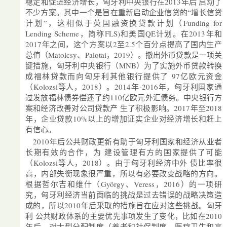
稳定和促进经济增长，匈牙利中央银行在2013年后 启动了
不少方案。其中一个是旨在重新启动企业信贷的“增长信贷
计划”，这相似于英国融资换贷款计划（Funding for
Lending Scheme，简称FLS)和美国QE计划。在2013年和
2017年之间，这个方案以2至2.5个百分点提高了国内生产
总值（Matolcsy、Palotai，2019）。撤出外币贷款是一项关
键措施，匈牙利中央银行（MNB）为了实施外币贷款转换
成福林贷款而向匈牙利其他银行提供了 97亿欧元资金
（Kolozsi等人，2018）。2014年-2016年，匈牙利国家通
过发放福林债券偿还了约110亿欧元外汇债务。中央银行方
案和经济改善对公司贷款产 生了积极影响。2017年至2018
年，企业贷款10%以上的增加证实企业对经济增长和赶上
有信心。
2010年后公共财政更新有助于匈牙利国家和经济从业者
长期有效的合作，为 建设管理有方的国家提供了可能
（Kolozsi等人，2018）。由于匈牙利经济中外 债比率很
高，内部失衡现象很严重，所以有必要改变战略的方向。
根据哲尔吉和维什（György、Veress，2016）的一项研
究，匈牙利经济当前面临的挑战是过去错误的战略决策造
成的，所以2010年后采取的措施旨在应对这些挑战。匈牙
利 公共财政体系的主要优先事项发生了变化，比如在2010
年后，对大型分配制度（养老和社保制度，医疗卫生和高