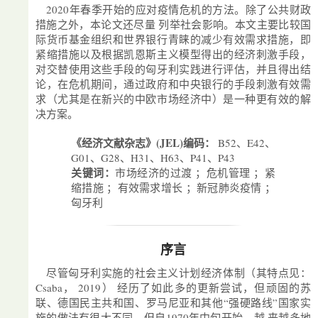
2020年春季开始的应对疫情危机的方法。除了公共财政
措施之外，本论文还尽量 列举社会影响。本文主要比较国
际货币基金组织和世界银行青睐的减少有效需求措施，即
紧缩措施以及根据凯恩斯主义模型得出的经济刺激手段，
对交替使用这些手段的匈牙利实践进行评估，并且得出结
论，在危机期间，通过政府和中央银行的手段刺激有效需
求（尤其是在新兴的中欧市场经济中）是一种更有效的解
决方案。
《经济文献杂志》(JEL)编码：
B52、E42、
G01、G28、H31、H63、P41、P43
关键词：
市场经济的过渡 ；危机管理 ；紧
缩措施 ；有效需求增长 ；新冠肺炎疫情 ；
匈牙利
序言
尽管匈牙利实施的社会主义计划经济体制（其特点见：
Csaba， 2019） 经历了如此多的更新尝试，但顽固的苏
联、德国民主共和国、罗马尼亚和其他“强硬路线”国家实
施的做法有很大不同，但自1970年中旬开始，越 来越多地