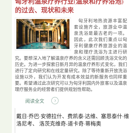
匈牙利温泉疗养行业(温泉和疗养浴池)
的过去、现状和未来
匈牙利地热资源丰富配
套设施齐全，旅游业中温
泉洗浴是最古老的一项。
因此，此次我们重点以匈
牙利健康疗养旅游业的温
泉和理疗洗浴为主进行研
究。要想深入地了解温泉疗养的含义还需回顾洗浴文化的
历史。为进一步探索日新月异的温泉疗养形式变化，我们
进行了定向研究和在线定量研究。除了等待重新开放洗浴
设施以外，我们认为开发有成本效益的新服务也同样重
要。希望通过此次研究可以为匈牙利国内外旅客以及温泉
理疗服务业的经营者们提供规划性帮助。
阅读全文
戴日·乔巴·安德拉什、费凯泰·达维、塞恩泰什·维
洛尼考、 洛茨克维奇-道卡奇·蒂梅奥