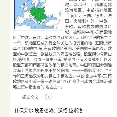
域，除北部、西部和南部
沿海地区，中部核心地区
（ 荷比卢三国、德国、法
国、奥地利）外，中欧、
东欧、南欧构成的内陆区
域，被称为中-东-东南欧地
区（中欧、东欧、南欧或17+1地区）。到21世纪的第二个
十年，该地区已成为受全球关注的投资目的地（国际货币
基金组织的中-东-东南欧地区策略、美国的三海倡议、欧
盟的中欧基金、欧盟波罗的海区域战略、欧盟阿尔卑斯山
区域战略、欧盟亚得里亚海-爱奥尼亚海区域战略）以及
欧盟东部和南部邻国政策的核心地带。中国和美国分别通
过海上丝绸之路巴尔干地区策略、一带一路倡议“17+1”合
作和三海倡议的形式存在于该地区。中欧通过中-东-东 南
欧地区策略或一带一路倡议“17+1”合作已成为全球经济战
略投资中最重要的 地区之一。
阅读全文
什保莱尔·埃恩德赖、沃绍·拉斯洛