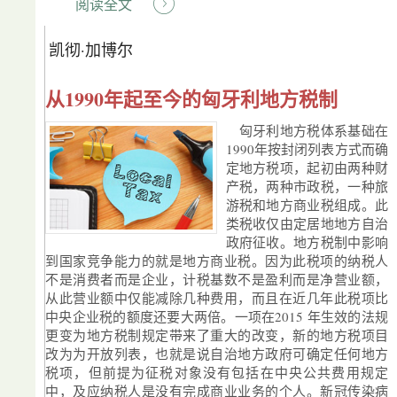
阅读全文
凯彻·加博尔
从1990年起至今的匈牙利地方税制
匈牙利地方税体系基础在
1990年按封闭列表方式而确
定地方税项，起初由两种财
产税，两种市政税，一种旅
游税和地方商业税组成。此
类税收仅由定居地地方自治
政府征收。地方税制中影响
到国家竞争能力的就是地方商业税。因为此税项的纳税人
不是消费者而是企业，计税基数不是盈利而是净营业额，
从此营业额中仅能减除几种费用，而且在近几年此税项比
中央企业税的额度还要大两倍。一项在2015 年生效的法规
更变为地方税制规定带来了重大的改变，新的地方税项目
改为为开放列表，也就是说自治地方政府可确定任何地方
税项，但前提为征税对象没有包括在中央公共费用规定
中，及应纳税人是没有完成商业业务的个人。新冠传染病