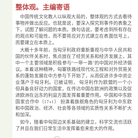
整体观。主编寄语
中国传统文化教人以纵观大局的，整体观的方式去看待
事物并做出反应。也就是说，要深入探究到事件的表象之
下，试图了解问题的本质。换句话说，要考虑到所有存在
的观点和可能性，而不要将应对方式建立在表面信号上，
而要建立在本质上。
大概十多年前，当匈牙利政府重新重视与中华人民共和
国的伙伴关系时，焦点放在了经贸关系和经济发展上，其
中一个主要领域是积极参与“一带一路”的中国对外经济倡
议。本着这种精神，匈塞铁路线现代化工程和对外贸易关
系的蓬勃发展在中方参与下开始了，从而促进许多中资企
业落户于匈牙利。已被证明， 匈牙利作为欧盟的一个小
但具备良好动力的国家，在传达中国在欧洲的政策以及促
进欧洲在远东的利益方面发挥着重要作用。中国和中东欧
国家合作中（17+1） 扮演着旗舰角色的匈牙利为中东欧
和中国政治、经济、社会等各领域的实质性关系不断扩大
和加深。
如今，随着中匈双边关系基础的建立，科学交流也活跃
了并且在我们日常生活中发挥着愈来愈大的作用。